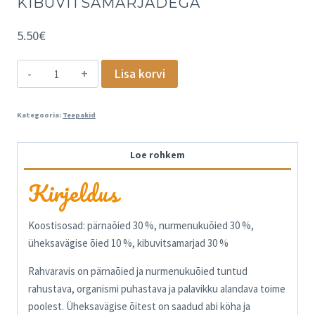
KIBUVITSAMARJADEGA
5.50
€
Lisa korvi
Kategooria:
Teepakid
Loe rohkem
Kirjeldus
Koostisosad: pärnaõied 30 %, nurmenukuõied 30 %,
üheksavägise õied 10 %, kibuvitsamarjad 30 %
Rahvaravis on pärnaõied ja nurmenukuõied tuntud
rahustava, organismi puhastava ja palavikku alandava toime
poolest. Üheksavägise õitest on saadud abi köha ja