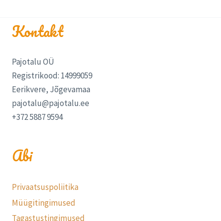
Kontakt
Pajotalu OÜ
Registrikood: 14999059
Eerikvere, Jõgevamaa
pajotalu@pajotalu.ee
+372 5887 9594
Abi
Privaatsuspoliitika
Müügitingimused
Tagastustingimused