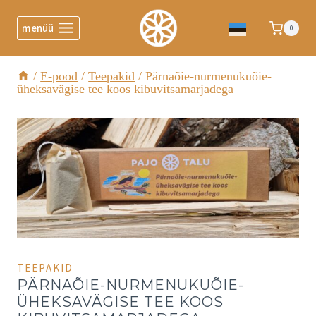
menüü
0
/
E-pood
/
Teepakid
/
Pärnaõie-nurmenukuõie-
üheksavägise tee koos kibuvitsamarjadega
TEEPAKID
PÄRNAÕIE-NURMENUKUÕIE-
ÜHEKSAVÄGISE TEE KOOS