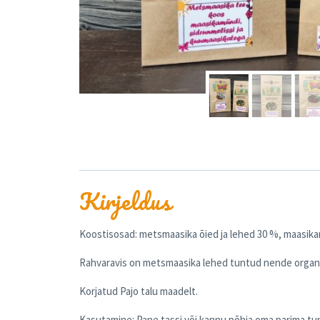
Kirjeldus
Koostisosad: metsmaasika õied ja lehed 30 %, maasik
Rahvaravis on metsmaasika lehed tuntud nende organis
Korjatud Pajo talu maadelt.
Kasutamine: Pane tassi või kannu põhja oma parima tu