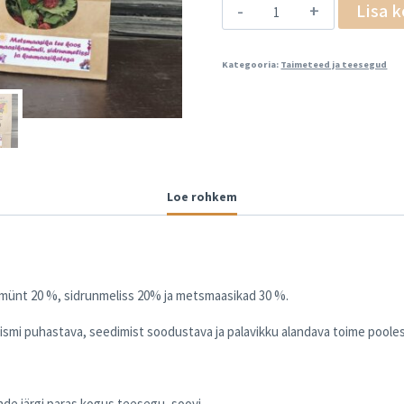
Lisa k
Kategooria:
Taimeteed ja teesegud
Loe rohkem
amünt 20 %, sidrunmeliss 20% ja metsmaasikad 30 %.
mi puhastava, seedimist soodustava ja palavikku alandava toime pooles
nde järgi paras kogus teesegu, soovi