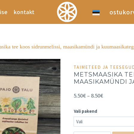
ostukor
ise
kontakt
sika tee koos sidrunmelissi, maasikamündi ja kuumaasikateg
TAIMETEED JA TEESEGU
METSMAASIKA TE
MAASIKAMÜNDI J
5.50
€
–
8.50
€
Vali pakend