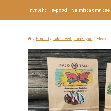
avaleht
e-pood
valmista oma tee 
/
E-pood
/
Taimeteed ja teesegud
/
Metsmaa