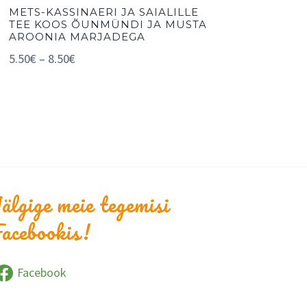
METS-KASSINAERI JA SAIALILLE
TEE KOOS ÕUNMÜNDI JA MUSTA
AROONIA MARJADEGA
5.50
€
–
8.50
€
älgige meie tegemisi
acebookis!
Facebook