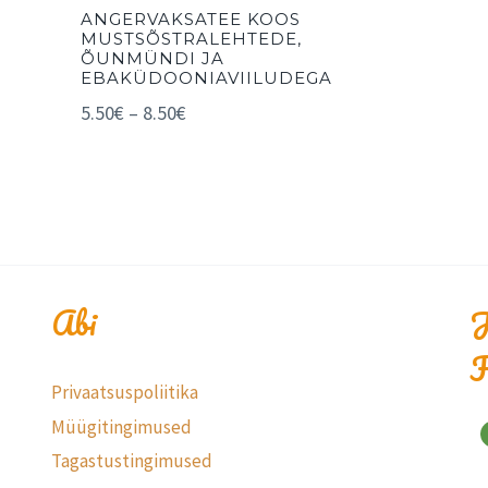
ANGERVAKSATEE KOOS
MUSTSÕSTRALEHTEDE,
ÕUNMÜNDI JA
EBAKÜDOONIAVIILUDEGA
5.50
€
–
8.50
€
Abi
J
F
Privaatsuspoliitika
Müügitingimused
Tagastustingimused